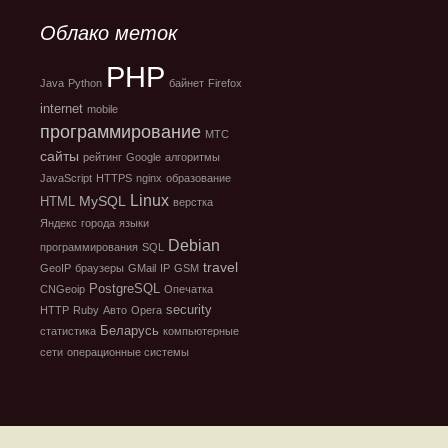
Облако меток
PHP
Java
Python
байнет
Firefox
internet
mobile
программирование
МТС
сайты
рейтинг
Google
алгоритмы
JavaScript
HTTPS
nginx
образование
Linux
MySQL
HTML
верстка
Яндекс
города
языки
Debian
программирования
SQL
travel
GeoIP
браузеры
GMail
IP
GSM
PostgreSQL
CNGeoip
Опечатка
security
HTTP
Ruby
Авто
Opera
Беларусь
статистика
компьютерные
сети
операционные системы