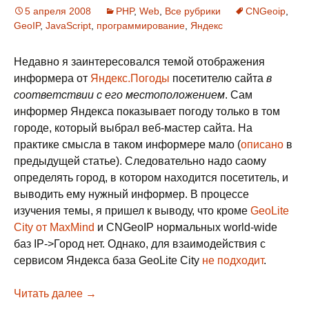
5 апреля 2008
PHP
,
Web
,
Все рубрики
CNGeoip
,
GeoIP
,
JavaScript
,
программирование
,
Яндекс
Недавно я заинтересовался темой отображения
информера от
Яндекс.Погоды
посетителю сайта
в
соответствии с его местоположением
. Сам
информер Яндекса показывает погоду только в том
городе, который выбрал веб-мастер сайта. На
практике смысла в таком информере мало (
описано
в
предыдущей статье). Следовательно надо саому
определять город, в котором находится посетитель, и
выводить ему нужный информер. В процессе
изучения темы, я пришел к выводу, что кроме
GeoLite
City от MaxMind
и CNGeoIP нормальных world-wide
баз IP->Город нет. Однако, для взаимодействия с
сервисом Яндекса база GeoLite City
не подходит
.
Читать далее
Информер погоды от Яндекса с определение
→