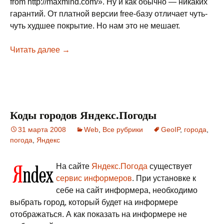
from http://maxmind.com/». Ну и как обычно — никаких
гарантий. От платной версии free-базу отличает чуть-
чуть худшее покрытие. Но нам это не мешает.
Читать далее
Использование базы IP по городам от Max
→
Коды городов Яндекс.Погоды
31 марта 2008
Web
,
Все рубрики
GeoIP
,
города
,
погода
,
Яндекс
На сайте
Яндекс.Погода
существует
сервис информеров
. При установке к
себе на сайт информера, необходимо
выбрать город, который будет на информере
отображаться. А как показать на информере не