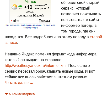
обновил свой старый
сервис, который
позволяет показывать
пользователям сайта
информер погоды в
том городе, где они
находятся. Все подробности по этому поводу в
старой
записи
.
Недавно Яндекс поменял формат кода информера,
который он выдает на странице
http://weather.yandex.ru/informer.xml
. После этого
сервис перестал обрабатывать новые коды. И вот
сейчас все вновь работает в штатном режиме.
Читать далее
Информер погоды от Яндекса с определени
→
5 комментариев