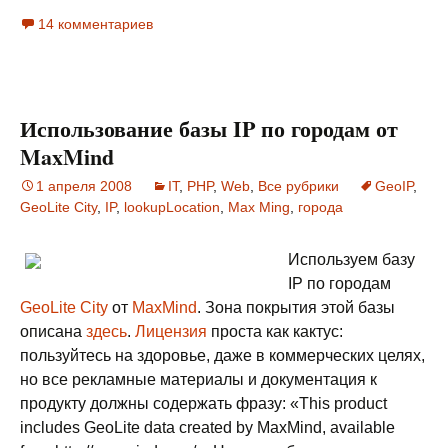
14 комментариев
Использование базы IP по городам от
MaxMind
1 апреля 2008
IT
,
PHP
,
Web
,
Все рубрики
GeoIP
,
GeoLite City
,
IP
,
lookupLocation
,
Max Ming
,
города
Используем базу
IP по городам
GeoLite City
от
MaxMind
. Зона покрытия этой базы
описана
здесь
.
Лицензия
проста как кактус:
пользуйтесь на здоровье, даже в коммерческих целях,
но все рекламные материалы и документация к
продукту должны содержать фразу: «This product
includes GeoLite data created by MaxMind, available