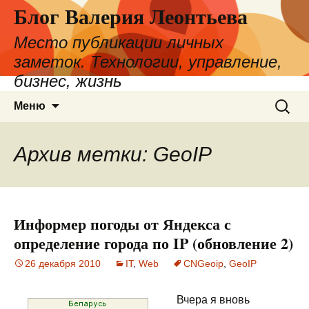
Блог Валерия Леонтьева
Место публикации личных
заметок. Технологии, управление,
бизнес, жизнь
Перейти
Найти:
Меню
к
содержимому
Архив метки: GeoIP
Информер погоды от Яндекса с
определение города по IP (обновление 2)
26 декабря 2010
IT
,
Web
CNGeoip
,
GeoIP
Вчера я вновь