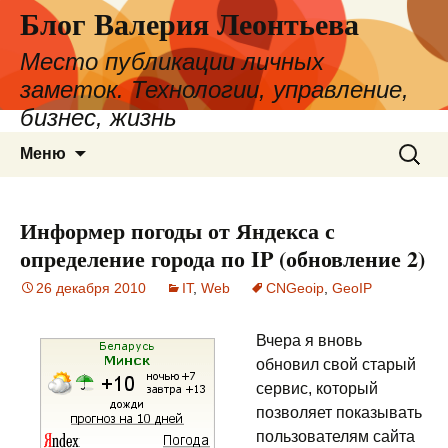
Блог Валерия Леонтьева
Место публикации личных
заметок. Технологии, управление,
бизнес, жизнь
Перейти
Найти:
Меню
к
содержимому
Информер погоды от Яндекса с
определение города по IP (обновление 2)
26 декабря 2010
IT
,
Web
CNGeoip
,
GeoIP
Вчера я вновь
обновил свой старый
сервис, который
позволяет показывать
пользователям сайта