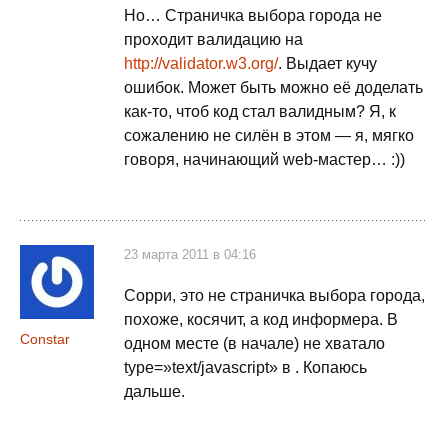
Но… Страничка выбора города не
проходит валидацию на
http://validator.w3.org/
. Выдает кучу
ошибок. Может быть можно её доделать
как-то, чтоб код стал валидным? Я, к
сожалению не силён в этом — я, мягко
говоря, начинающий web-мастер… :))
23 марта 2011 в 04:16
Сорри, это не страничка выбора города,
похоже, косячит, а код информера. В
Constar
одном месте (в начале) не хватало
type=»text/javascript» в . Копаюсь
дальше.