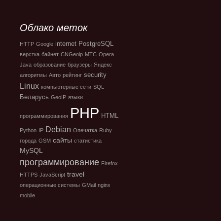
Облако меток
internet
PostgreSQL
HTTP
Google
верстка
байнет
CNGeoip
МТС
Opera
Java
образование
браузеры
Яндекс
security
алгоритмы
Авто
рейтинг
Linux
компьютерные сети
SQL
Беларусь
GeoIP
языки
PHP
HTML
программирования
Debian
Python
IP
Опечатка
Ruby
сайты
города
GSM
статистика
MySQL
программирование
Firefox
travel
HTTPS
JavaScript
операционные системы
GMail
nginx
mobile