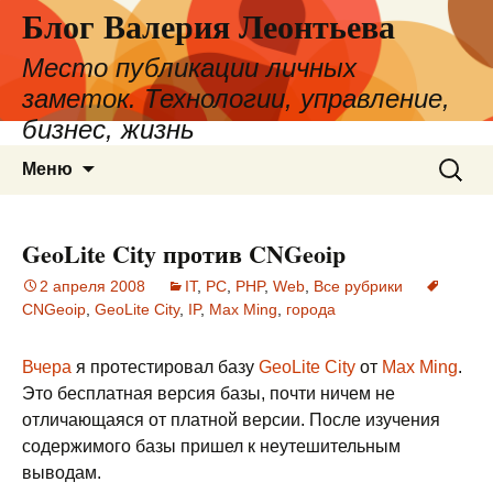
Блог Валерия Леонтьева
Место публикации личных
заметок. Технологии, управление,
бизнес, жизнь
Перейти
Найти:
Меню
к
содержимому
GeoLite City против CNGeoip
2 апреля 2008
IT
,
PC
,
PHP
,
Web
,
Все рубрики
CNGeoip
,
GeoLite City
,
IP
,
Max Ming
,
города
Вчера
я протестировал базу
GeoLite City
от
Max Ming
.
Это бесплатная версия базы, почти ничем не
отличающаяся от платной версии. После изучения
содержимого базы пришел к неутешительным
выводам.