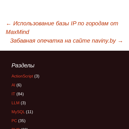
←
Использование базы IP по городам от
Навигация
MaxMind
Забавная опечатка на сайте naviny.by
→
по
Разделы
записям
ActionScript
(3)
AI
(6)
IT
(84)
LLM
(3)
MySQL
(11)
PC
(35)