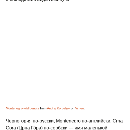
Montenegro wild beauty
from
Andrej Korovljev
on
Vimeo
.
Черногория по-русски, Montenegro по-английски, Crna
Gora (Црна Го́ра) по-сербски — имя маленькой