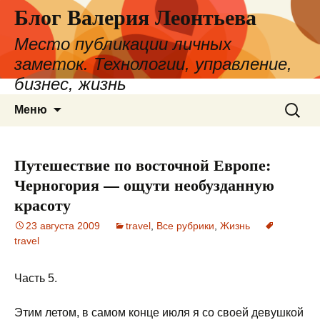
Блог Валерия Леонтьева
Место публикации личных
заметок. Технологии, управление,
бизнес, жизнь
Перейти
Найти:
Меню
к
содержимому
Путешествие по восточной Европе:
Черногория — ощути необузданную
красоту
23 августа 2009
travel
,
Все рубрики
,
Жизнь
travel
Часть 5.
Этим летом, в самом конце июля я со своей девушкой