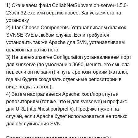
1) Скачиваем файл CollabNetSubversion-server-1.5.0-
23.win32.exe или версию новее. Запускаем его на
установку.
2) Шаг Choose Components. Устанавливаем флажок
SVNSERVE в любом случае. Если требуется
установить так же Apache для SVN, устанавливаем
флажок напротив него.
3) На шаге sunserve Configuration устанавливаем порт
для sunserve (по умолчанию 3690, менять его смысла
нет, если он не занят) и путь к репозиториям (каталог,
где вы будете создавать отдельные репозитории в
виде подкаталогов).
4) Затем настраивается Apache: хост/порт, путь к
репозиториям (тот же, что и для svnserve) и префикс
для URL (http://host:port/prefix). Префикс нужен на
случай, если Apache будет использоваться не только
для обслуживания SVN.