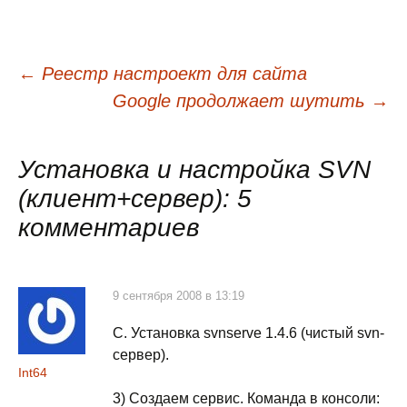
←
Реестр настроект для сайта
Навигация
Google продолжает шутить
→
по
Установка и настройка SVN
(клиент+сервер)
: 5
записям
комментариев
9 сентября 2008 в 13:19
С. Установка svnserve 1.4.6 (чистый svn-
сервер).
Int64
3) Создаем сервис. Команда в консоли: