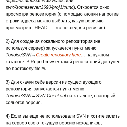
https://localhost:8443/svn/test
или
svn://someserver:3690/proj1/trunc
). Откроется окно
просмотра репозитория (с помощью кнопки напротив
строки адреса можно выбрать, какую ревизию
просмотреть; HEAD — это последняя ревизия).
2) Для создания локального репозитория (не
используя сервер) запускается пункт меню
TortoiseSVN→
Create repository here…
на нужном
каталоге. В Repo-browser такой репозиторий доступен
по протоколу file:///.
3) Для скачки себе версии из существующего
репозитория запускается пункт меню
TortoiseSVN→SVN Checkout
на каталоге, в который
сольется версия.
4) Если вы еще не использовали SVN и хотите залить
на сервер свою текущую версию исходников,