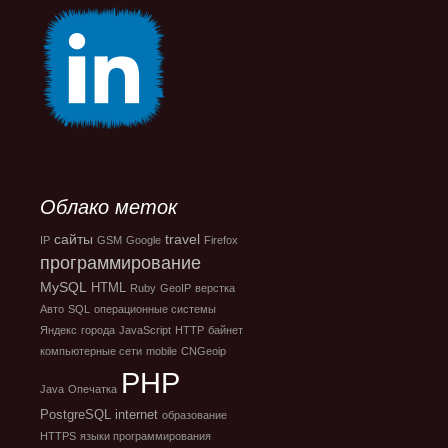
Облако меток
сайты
travel
IP
GSM
Google
Firefox
программирование
MySQL
HTML
Ruby
GeoIP
верстка
Авто
SQL
операционные системы
Яндекс
города
JavaScript
HTTP
байнет
компьютерные сети
mobile
CNGeoip
PHP
Java
Опечатка
PostgreSQL
internet
образование
HTTPS
языки программирования