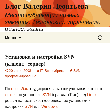
Блог Валерия Леонтьева
Место публикации личных
заметок. Технологии, управление,
бизнес, жизнь
Перейти
Найти:
Меню
к
содержимому
Установка и настройка SVN
(клиент+сервер)
20 июля 2008
IT
,
Все рубрики
SVN
,
программирование
По
просьбам
трудящихся, а так же учитывая, что есть
статья
по установке
SVN
(правда +Trac) под
Linux
,
решил написать краткое описание установки и
настройки
SVN
для
Windows
.