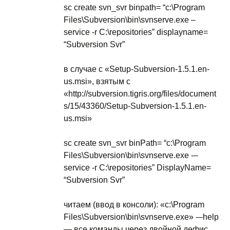
sc create svn_svr binpath= “c:\Program
Files\Subversion\bin\svnserve.exe –
service -r C:\repositories” displayname=
“Subversion Svr”
в случае с «Setup-Subversion-1.5.1.en-
us.msi», взятым с
«http://subversion.tigris.org/files/document
s/15/43360/Setup-Subversion-1.5.1.en-
us.msi»
sc create svn_svr binPath= “c:\Program
Files\Subversion\bin\svnserve.exe -–
service -r C:\repositories” DisplayName=
“Subversion Svr”
читаем (ввод в консоли): «c:\Program
Files\Subversion\bin\svnserve.exe» -–help
— все команды через двойной дефис