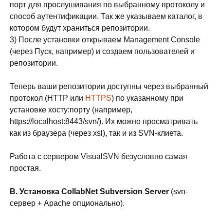
порт для прослушивания по выбранному протоколу и
способ аутентификации. Так же указываем каталог, в
котором будут храниться репозитории.
3) После установки открываем Management Console
(через Пуск, например) и создаем пользователей и
репозитории.
Теперь ваши репозитории доступны через выбранный
протокол (HTTP или
HTTPS
) по указанному при
установке хосту:порту (например,
https://localhost:8443/svn/). Их можно просматривать
как из браузера (через xsl), так и из SVN-клиета.
Работа с сервером VisualSVN
безусловно самая
простая.
B. Установка CollabNet Subversion Server
(svn-
сервер + Apache опционально).