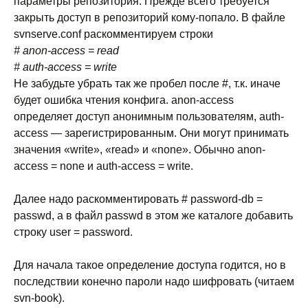
параметры репозитория. Прежде всего требуется
закрыть доступ в репозиторий кому-попало. В файле
svnserve.conf раскомментируем строки
# anon-access = read
# auth-access = write
Не забудьте убрать так же пробел после #, т.к. иначе
будет ошибка чтения конфига. anon-access
определяет доступ анонимным пользователям, auth-
access — зарегистрированным. Они могут принимать
значения «write», «read» и «none». Обычно anon-
access = none и auth-access = write.
Далее надо раскомментировать # password-db =
passwd, а в файл passwd в этом же каталоге добавить
строку user = password.
Для начала такое определение доступа годится, но в
последствии конечно пароли надо шифровать (читаем
svn-book).