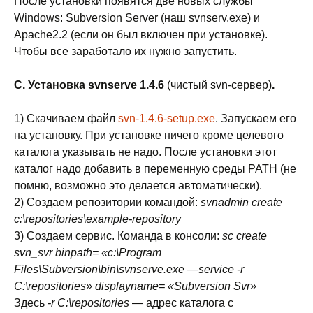
После установки появятся две новых службы
Windows: Subversion Server (наш svnserv.exe) и
Apache2.2 (если он был включен при установке).
Чтобы все заработало их нужно запустить.
С. Установка svnserve 1.4.6
(чистый svn-сервер)
.
1) Скачиваем файл
svn-1.4.6-setup.exe
. Запускаем его
на установку. При установке ничего кроме целевого
каталога указывать не надо. После установки этот
каталог надо добавить в переменную среды PATH (не
помню, возможно это делается автоматически).
2) Создаем репозитории командой:
svnadmin create
c:\repositories\
example-repository
3) Создаем сервис. Команда в консоли:
sc create
svn_svr binpath= «c:\Program
Files\Subversion\bin\svnserve.exe —service -r
C:
\repositories
» displayname= «Subversion Svr»
Здесь
-r C:\repositories
— адрес каталога с