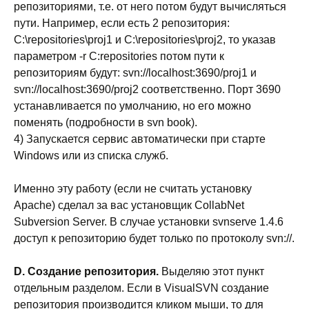
репозиториями, т.е. от него потом будут вычисляться
пути. Например, если есть 2 репозитория:
C:\repositories\proj1 и C:\repositories\proj2, то указав
параметром -r C:repositories потом пути к
репозиториям будут: svn://localhost:3690/proj1 и
svn://localhost:3690/proj2 соответственно. Порт 3690
устанавливается по умолчанию, но его можно
поменять (подробности в svn book).
4) Запускается сервис автоматически при старте
Windows или из списка служб.
Именно эту работу (если не считать установку
Apache) сделал за вас установщик CollabNet
Subversion Server. В случае установки svnserve 1.4.6
доступ к репозиторию будет только по протоколу svn://.
D. Создание репозитория.
Выделяю этот пункт
отдельным разделом. Если в VisualSVN создание
репозитория производится кликом мыши, то для