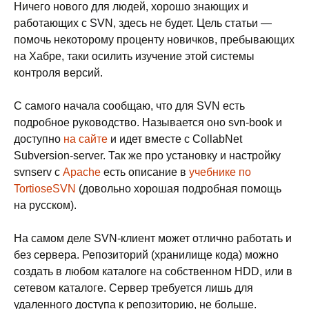
Ничего нового для людей, хорошо знающих и
работающих с SVN, здесь не будет. Цель статьи —
помочь некоторому проценту новичков, пребывающих
на Хабре, таки осилить изучение этой системы
контроля версий.
С самого начала сообщаю, что для SVN есть
подробное руководство. Называется оно svn-book и
доступно
на сайте
и идет вместе с CollabNet
Subversion-server. Так же про установку и настройку
svnserv с
Apache
есть описание в
учебнике по
TortioseSVN
(довольно хорошая подробная помощь
на русском).
На самом деле SVN-клиент может отлично работать и
без сервера. Репозиторий (хранилище кода) можно
создать в любом каталоге на собственном HDD, или в
сетевом каталоге. Сервер требуется лишь для
удаленного доступа к репозиторию, не больше.