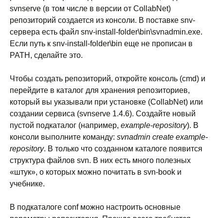
svnserve (в том числе в версии от CollabNet)
репозиторий создается из консоли. В поставке snv-
сервера есть файл snv-install-folder\bin\svnadmin.exe.
Если путь к snv-install-folder\bin еще не прописан в
PATH, сделайте это.
Чтобы создать репозиторий, откройте консоль (cmd) и
перейдите в каталог для хранения репозиториев,
который вы указывали при установке (CollabNet) или
создании сервиса (svnserve 1.4.6). Создайте новый
пустой подкаталог (например,
example-repository
). В
консоли выполните команду:
svnadmin create
example-
repository
. В только что созданном каталоге появится
структура файлов svn. В них есть много полезных
«штук», о которых можно почитать в svn-book и
учебнике.
В подкаталоге conf можно настроить основные