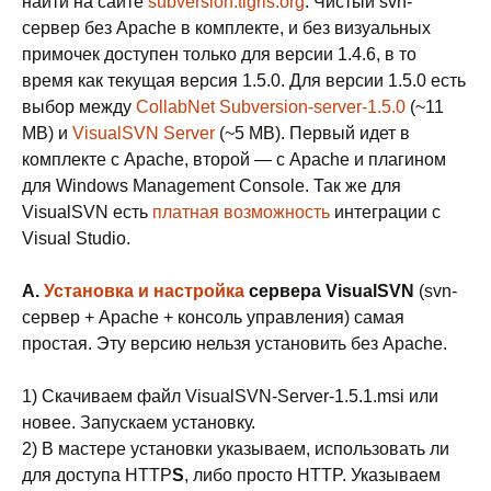
найти на сайте
subversion.tigris.org
. Чистый svn-
сервер без Apache в комплекте, и без визуальных
примочек доступен только для версии 1.4.6, в то
время как текущая версия 1.5.0. Для версии 1.5.0 есть
выбор между
CollabNet Subversion-server-1.5.0
(~11
MB) и
VisualSVN Server
(~5 MB). Первый идет в
комплекте с Apache, второй — с Apache и плагином
для Windows Management Console. Так же для
VisualSVN есть
платная возможность
интеграции с
Visual Studio.
A.
Установка и настройка
сервера VisualSVN
(svn-
сервер + Apache + консоль управления) самая
простая. Эту версию нельзя установить без Apache.
1) Скачиваем файл VisualSVN-Server-1.5.1.msi или
новее. Запускаем установку.
2) В мастере установки указываем, использовать ли
для доступа HTTP
S
, либо просто HTTP. Указываем