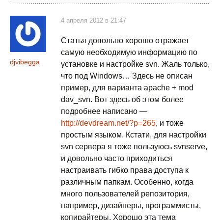
4 апреля 2012 в 21:47
Статья довольно хорошо отражает
самую необходимую информацию по
djvibegga
установке и настройке svn. Жаль только,
что под Windows… Здесь не описан
пример, для варианта apache + mod
dav_svn. Вот здесь об этом более
подробнее написано —
http://devdream.net/?p=265
, и тоже
простым языком. Кстати, для настройки
svn сервера я тоже пользуюсь svnserve,
и довольно часто приходиться
настраивать гибко права доступа к
различным папкам. Особенно, когда
много пользователей репозитория,
например, дизайнеры, программисты,
копирайтеры. Хорошо эта тема