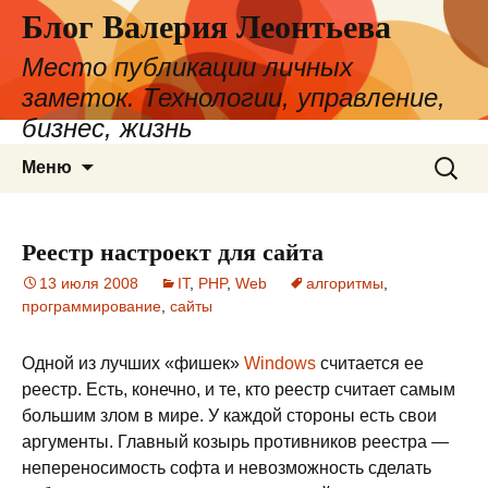
Блог Валерия Леонтьева
Место публикации личных
заметок. Технологии, управление,
бизнес, жизнь
Перейти
Найти:
Меню
к
содержимому
Реестр настроект для сайта
13 июля 2008
IT
,
PHP
,
Web
алгоритмы
,
программирование
,
сайты
Одной из лучших «фишек»
Windows
считается ее
реестр. Есть, конечно, и те, кто реестр считает самым
большим злом в мире. У каждой стороны есть свои
аргументы. Главный козырь противников реестра —
непереносимость софта и невозможность сделать