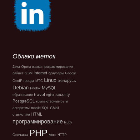
Облако меток
Java
Opera
языки программирования
internet
байнет
GSM
браузеры
Google
Linux
Беларусь
GeoIP
города
МТС
Debian
MySQL
Firefox
travel
security
образование
nginx
PostgreSQL
компьютерные сети
алгоритмы
mobile
SQL
GMail
HTML
статистика
программирование
Ruby
PHP
Опечатка
Авто
HTTP