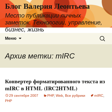
Блог Валерия Леонтьева
Место публикации личных
заметок. Технологии, управление,
бизнес, жизнь
Перейти
Найти:
Меню
к
содержимому
Архив метки: mIRC
Конвертер форматированного текста из
mIRC в HTML (IRC2HTML)
29 сентября 2007
PHP
,
Web
,
Все рубрики
mIRC
,
PHP