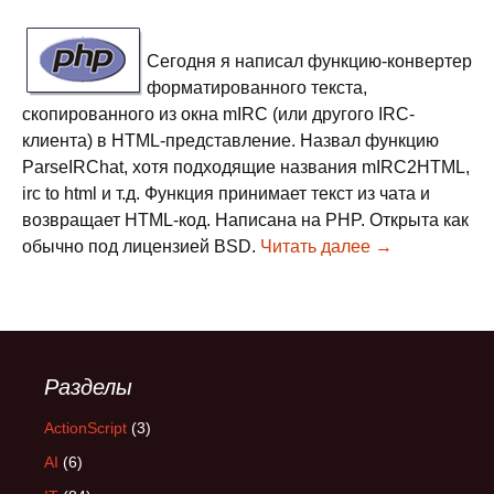
Сегодня я написал функцию-конвертер
форматированного текста,
скопированного из окна mIRC (или другого IRC-
клиента) в HTML-представление. Назвал функцию
ParseIRChat, хотя подходящие названия mIRC2HTML,
irc to html и т.д. Функция принимает текст из чата и
возвращает HTML-код. Написана на PHP. Открыта как
обычно под лицензией BSD.
Читать далее
Конвертер фо
→
Разделы
ActionScript
(3)
AI
(6)