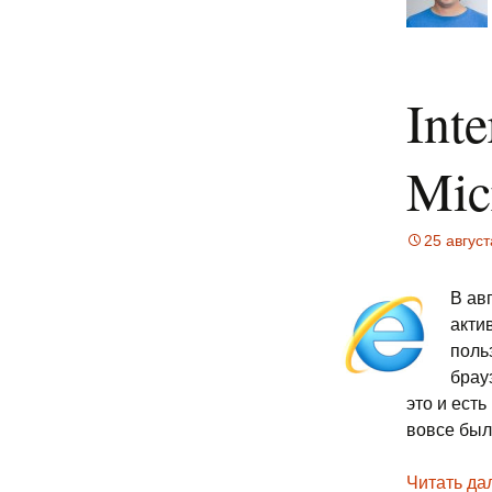
Int
Mic
25 авгус
В ав
акти
поль
брау
это и ест
вовсе был
Читать да