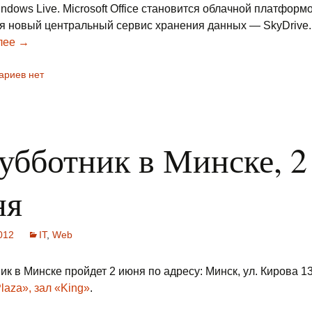
ndows Live. Microsoft Office становится облачной платформо
я новый центральный сервис хранения данных — SkyDrive.
лее
Какое будущее операционных систем?
→
ариев нет
убботник в Минске, 2
ня
012
IT
,
Web
ик в Минске пройдет 2 июня по адресу: Минск, ул. Кирова 1
laza», зал «King»
.