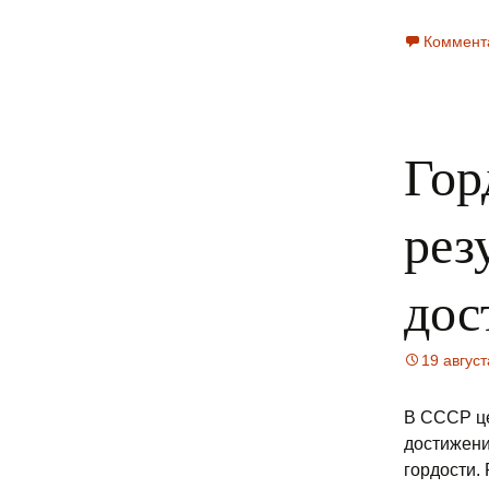
Коммент
Гор
рез
дос
19 авгус
В СССР це
достижени
гордости.