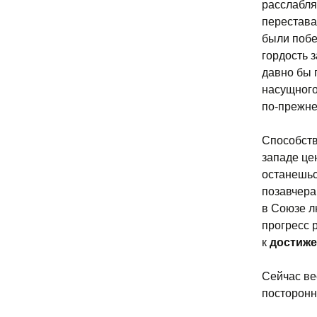
расслабля
перестава
были побе
гордость 
давно бы 
насущного
по-прежне
Способств
западе це
останешьс
позавчера
в Союзе л
прогресс 
к
достиж
Сейчас ве
посторонн