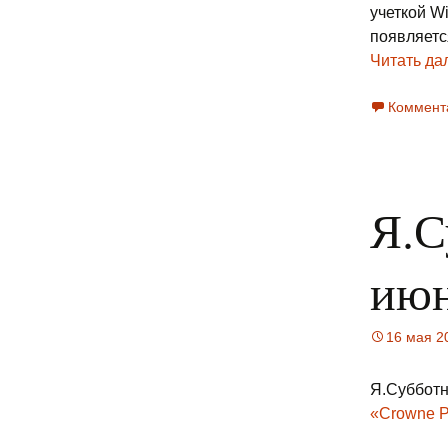
учеткой Wi
появляетс
Читать да
Коммент
Я.С
ию
16 мая 2
Я.Субботн
«Crowne P