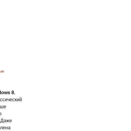
ые
ows 8.
ассический
ьше
о
. Даже
влена