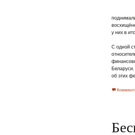
поднимали
восхищённ
у них в ит
С одной с
относител
финансовы
Беларуси.
об этих фе
Коммент
Бес