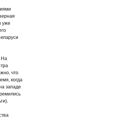
ниями
верная
я уже
его
Беларуси
 На
втра
жно, что
емя, когда
на западе
тремились
ги).
ства