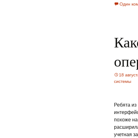
Один ко
Как
опе
18 авгус
системы
Ребята из
интерфейс
похоже на
расширила
учетная з