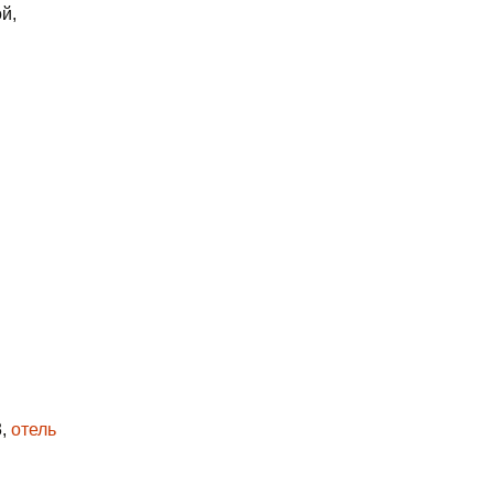
й,
3,
отель