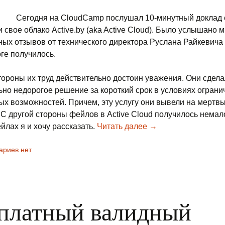
Сегодня на CloudCamp послушал 10-минутный доклад о
 свое облако Active.by (aka Active Cloud). Было услышано 
ых отзывов от технического директора Руслана Райкевича о
оге получилось.
тороны их труд действительно достоин уважения. Они сдел
ьно недорогое решение за короткий срок в условиях огран
х возможностей. Причем, эту услугу они вывели на мертв
 С другой стороны фейлов в Active Cloud получилось немало
йлах я и хочу рассказать.
Читать далее
Про Active Cloud (Ac
→
ариев нет
платный валидный