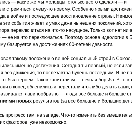
лись — какие же мы молодцы, столько всего сделали — и
ли стремиться к чему-то новому. Особенно ярыми достиже
да в войне и последующее восстановление страны. Неимо
за эти события живет в умах даже нынешних поколений, хот
пора переключиться на что-то насущное. Только вот нет нич
 — не на что переключаться. Поэтому основа идеологии в 
му базируется на достижениях 60-летней давности.
овал такому положению вещей социальный строй в Союзе.
нились именно достижения. Сегодня ты первый, но если за
я без движения, то послезавтра будешь последним. И не ва
 ты был героем. Таков капитализм — вечная борьба. В то вр
юди в конец обленились и перестали что-либо делать сами, 
развивался лавинообразно — люди все больше и больше с
ениями новых
результатов (за все б
о
льшие и б
о
льшие день
сь прогресс там, на западе. Что-то изменить без вмешатель
их факторов, уже невозможно.