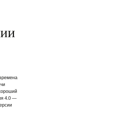
гии
 времена
ачи
 хороший
ия 4.0 —
версии