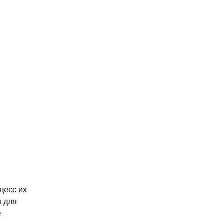
цесс их
в для
е