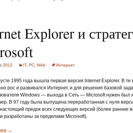
ernet Explorer и страте
rosoft
та 2012
IT
,
PC
,
Web
Интернет
густе 1995 года вышла первая версия Internet Explorer. В те
вно рос и развивался Интернет, и для решения базовой зад
зователя Windows — выхода в Сеть — Microsoft нужен был
зер. В 97 году была выпущена переработанная с нуля верс
ь настоящий предок всех следующих версий (более ранние 
и разработаны за пределами Microsoft).
лее
Internet Explorer и стратегии Microsoft
→