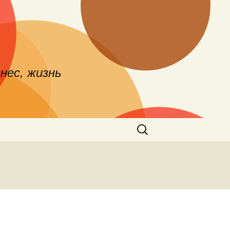
нес, жизнь
Найти: