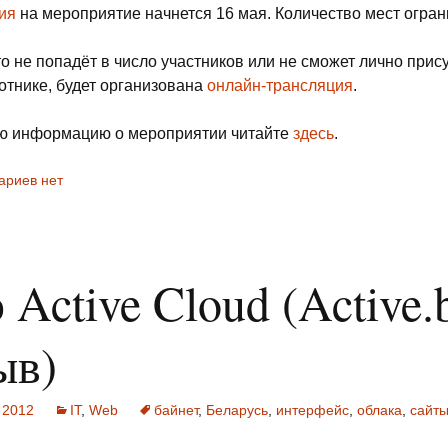
ия
на мероприятие начнется 16 мая. Количество мест огран
кто не попадёт в число участников или не сможет лично прис
отнике, будет организована
онлайн-трансляция
.
ю информацию о мероприятии читайте
здесь
.
ариев нет
 Active Cloud (Active.
ыв)
 2012
IT
,
Web
байнет
,
Беларусь
,
интерфейс
,
облака
,
сайт