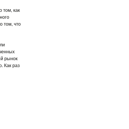
 том, как
много
 том, что
али
иченных
ый рынок
. Как раз
tive.by; отзыв)