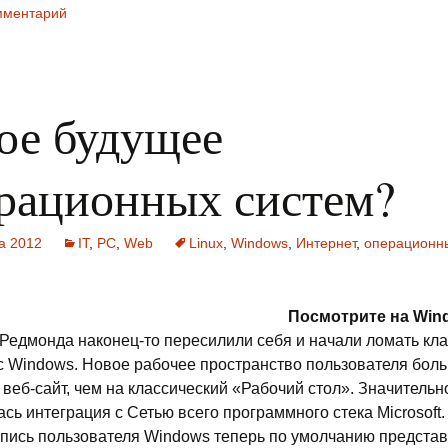
мментарий
ое будущее
рационных систем?
та 2012
IT
,
PC
,
Web
Linux
,
Windows
,
Интернет
,
операционн
Посмотрите на
Wind
 Редмонда наконец-то пересилили себя и начали ломать кл
 Windows. Новое рабочее пространство пользователя бол
 веб-сайт, чем на классический «Рабочий стол». Значительн
сь интеграция с Сетью всего программного стека Microsoft
апись пользователя Windows теперь по умолчанию предста