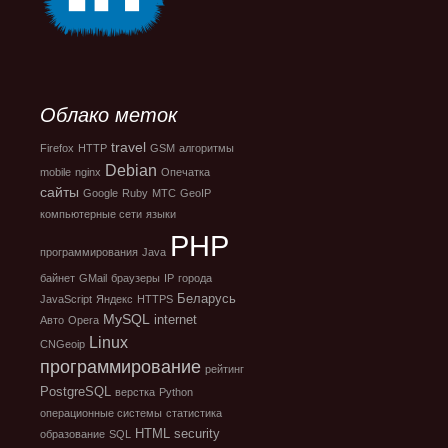
Облако меток
travel
Firefox
HTTP
GSM
алгоритмы
Debian
mobile
nginx
Опечатка
сайты
Google
Ruby
МТС
GeoIP
компьютерные сети
языки
PHP
программирования
Java
байнет
GMail
браузеры
IP
города
Беларусь
JavaScript
Яндекс
HTTPS
MySQL
internet
Авто
Opera
Linux
CNGeoip
программирование
рейтинг
PostgreSQL
верстка
Python
операционные системы
статистика
HTML
security
образование
SQL