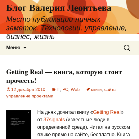
Блог Валерия Леонтьева
Место публикации личных
заметок. Технологии, управление,
бизнес, жизнь
Перейти
Найти:
Меню
к
содержимому
Getting Real — книга, которую стоит
прочесть!
12 декабря 2010
IT
,
PC
,
Web
книги
,
сайты
,
управление проектами
На днях дочитал книгу «
Getting Real
»
от
37signals
(известные люди в
определенной среде). Читал на русском
языке прямо на сайте, бесплатно. Книга