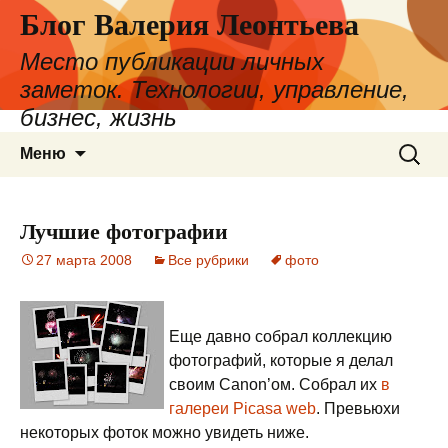
Блог Валерия Леонтьева
Место публикации личных
заметок. Технологии, управление,
бизнес, жизнь
Перейти
Найти:
Меню
к
содержимому
Лучшие фотографии
27 марта 2008
Все рубрики
фото
Еще давно собрал коллекцию
фотографий, которые я делал
своим Canon’ом. Собрал их
в
галереи Picasa web
. Превьюхи
некоторых фоток можно увидеть ниже.