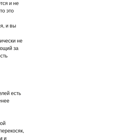
тся и не
то это
я, и вы
нически не
ующий за
ость
елей есть
енее
ной
перекосяк,
м и