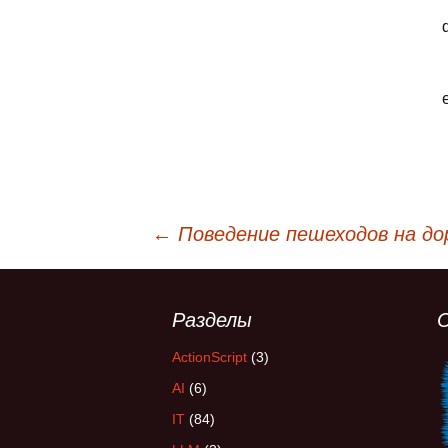
←
Поведение пешеходов на до
Навигация
Разделы
по
ActionScript
(3)
записям
AI
(6)
IT
(84)