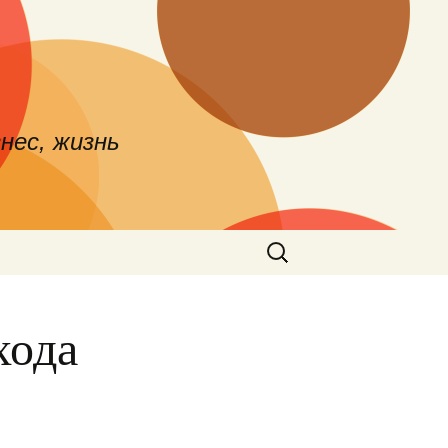
нес, жизнь
Найти:
хода