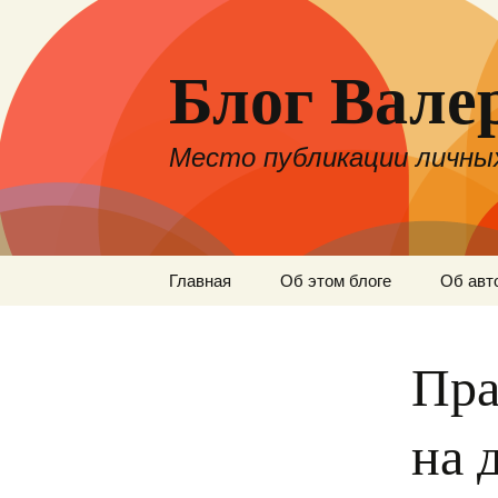
Блог Вале
Место публикации личных
Перейти
Главная
Об этом блоге
Об авт
к
содержимому
Пра
на 