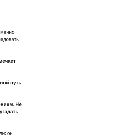
.
именно
ледовать
амечает
ной путь
ением. Не
угадать
ли: он