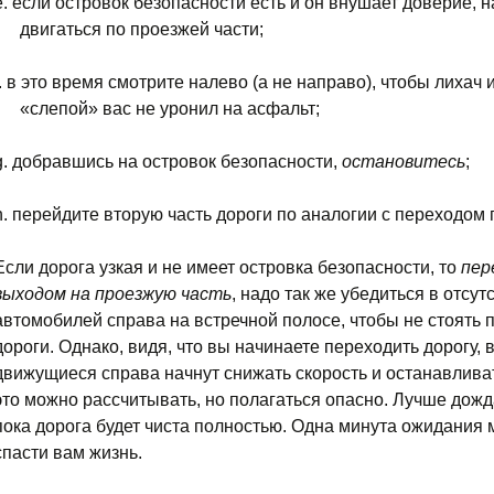
e.
если островок безопасности есть и он внушает доверие, 
двигаться по проезжей части;
.
в это время смотрите налево (а не направо), чтобы лихач 
«слепой» вас не уронил на асфальт;
g.
добравшись на островок безопасности,
остановитесь
;
h.
перейдите вторую часть дороги по аналогии с переходом 
Если дорога узкая и не имеет островка безопасности, то
пер
выходом на проезжую часть
, надо так же убедиться в отсут
автомобилей справа на встречной полосе, чтобы не стоять 
дороги. Однако, видя, что вы начинаете переходить дорогу, 
движущиеся справа начнут снижать скорость и останавлива
это можно рассчитывать, но полагаться опасно. Лучше дожд
пока дорога будет чиста полностью. Одна минута ожидания 
спасти вам жизнь.