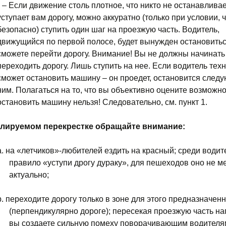
* – Если движение столь плотное, что никто не останавливае
уступает вам дорогу, можно аккуратно (только при условии, ч
безопасно) ступить один шаг на проезжую часть. Водитель,
движущийся по первой полосе, будет вынужден остановитьс
сможете перейти дорогу. Внимание! Вы не должны начинать
переходить дорогу. Лишь ступить на нее. Если водитель тех
сможет остановить машину – он проедет, остановится след
ним. Полагаться на то, что вы объективно оцените возможн
остановить машину нельзя! Следовательно, см. пункт 1.
гулируемом перекрестке обращайте внимание:
a.
на «летчиков»-любителей ездить на красный; среди водит
правило «уступи дрогу дураку», для пешеходов оно не м
актуально;
b.
переходите дорогу только в зоне для этого предназначен
(перпендикулярно дороге); пересекая проезжую часть на
вы создаете сильную помеху поворачивающим водителя