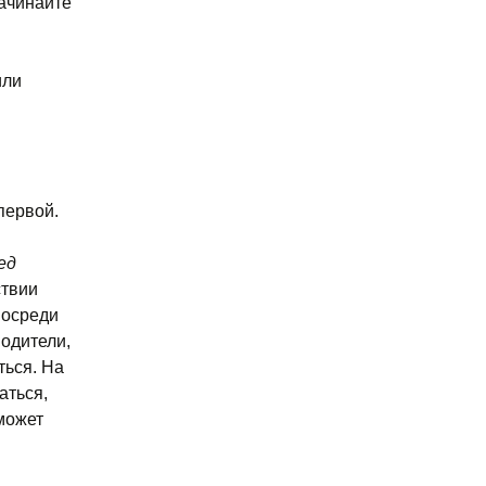
начинайте
или
первой.
ед
ствии
посреди
водители,
ться. На
аться,
может