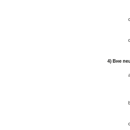
c
4) Вне п
c