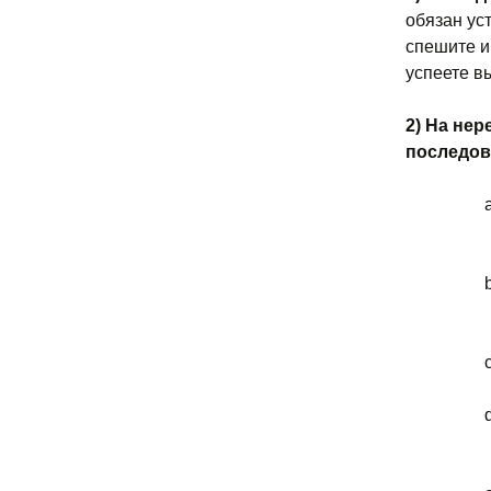
обязан уст
спешите и
успеете вы
2) На не
последов
c