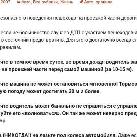
 2007
Авто
,
Все рубрики
,
Жизнь
Авто
,
правила
езопасного поведения пешехода на проезжей части дороги
 если не большинство случаев ДТП с участием пешеходов 
в состоянии предотвратить. Для этого достаточно всегда с
равилам.
что в темное время суток, во время дождя водитель з
на проезжей части перед самой машиной (за 10-15 м).
 что машина не может остановиться мгновенно! Тормоз
ую погоду может достигать 20 м и более.
 что водитель может банально не справиться с управл
уйте его «волноваться». Он так же может неверно пред
вр.
а (НИКОГДА!) не лезьте под колеса автомобиля.
Даже ес