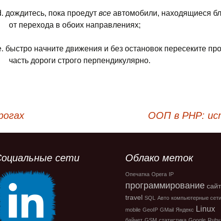
d.
дождитесь, пока проедут
все
автомобили, находящиеся бл
от перехода в обоих направлениях;
e.
быстро начните движения и без остановок пересеките пр
часть дороги строго перпендикулярно.
рогах
ООП в PHP: ис
Социальные сети
Облако меток
Опечатка
Opera
IP
программирование
сай
travel
SQL
Авто
компьютерные сет
Linux
mobile
GeoIP
GMail
Яндекс
байнет
GSM
статистика
Google
Ruby