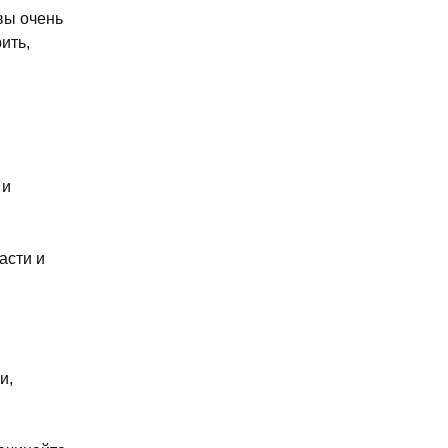
 вы очень
ить,
 и
асти и
и,