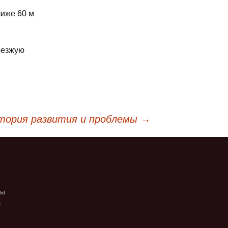
иже 60 м
оезжую
тория развития и проблемы
→
ты
и